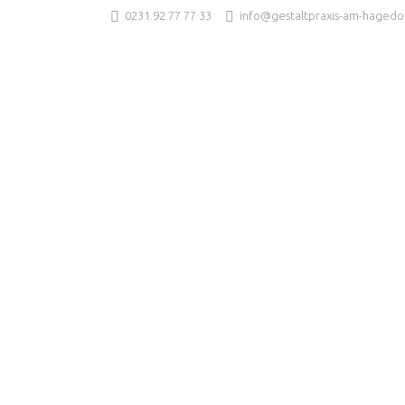
0231.92 77 77 33
info@gestaltpraxis-am-hagedo
Home
Praxis
Gesta