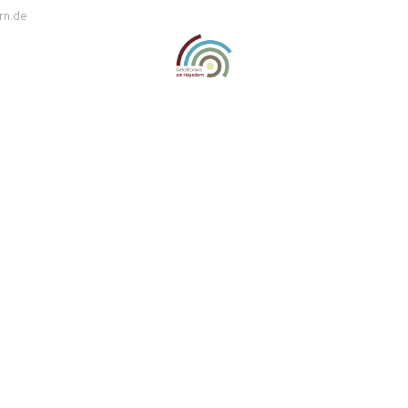
rn.de
lttherapie
Kontaktarten
Bettina Hagedorn
K